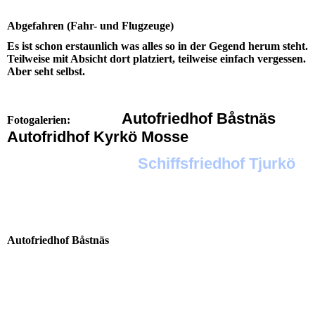
Abgefahren (Fahr- und Flugzeuge)
Es ist schon erstaunlich was alles so in der Gegend herum steht.
Teilweise mit Absicht dort platziert, teilweise einfach vergessen.
Aber seht selbst.
Autofriedhof Båstnäs
Fotogalerien:
Autofridhof Kyrkö Mosse
Schiffsfriedhof Tjurkö
Zur vergrößerten Vollansicht und zum Starten der
Diashow einfach auf ein Bild klicken.
Autofriedhof Båstnäs